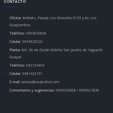
CONTACTO
Oficina:
Ambato, Pasaje Los Girasoles 0133 y Av. Los
Guaytambos.
Teléfono:
0993035858
Celular:
0994920520
Planta:
Km. 26 vía Durán Boliche San Jacinto de Yaguachi.
Guayas
Teléfono:
042724454
Celular:
0981432731
E-mail:
ventas@ovalcohol.com
Comentarios y sugerencias:
0993035858 / 0999627836