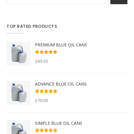
TOP RATED PRODUCTS
PREMIUM BLUE OIL CANS
Valorado con
£
89.00
5.00
de 5
ADVANCE BLUE OIL CANS
Valorado con
£
70.00
5.00
de 5
SIMPLE BLUE OIL CANS