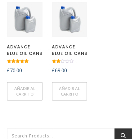
ADVANCE
ADVANCE
BLUE OIL CANS
BLUE OIL CANS
Valorado
Valorado
£
70.00
£
69.00
con
con
5.00
2.00
de 5
de 5
AÑADIR AL
AÑADIR AL
CARRITO
CARRITO