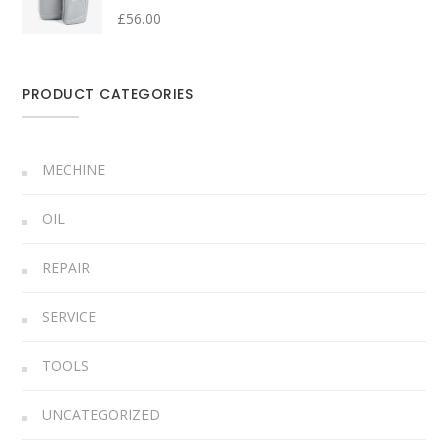
Valorado
£
56.00
con
4.00
de
5
PRODUCT CATEGORIES
MECHINE
OIL
REPAIR
SERVICE
TOOLS
UNCATEGORIZED