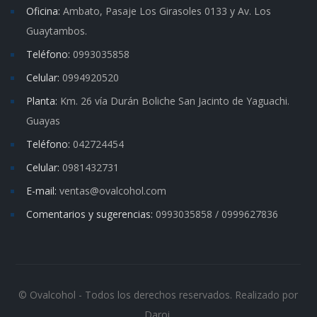
Oficina:
Ambato, Pasaje Los Girasoles 0133 y Av. Los
Guaytambos.
Teléfono:
0993035858
Celular:
0994920520
Planta:
Km. 26 vía Durán Boliche San Jacinto de Yaguachi.
Guayas
Teléfono:
042724454
Celular:
0981432731
E-mail:
ventas@ovalcohol.com
Comentarios y sugerencias:
0993035858 / 0999627836
© Ovalcohol - Todos los derechos reservados. Realizado por
Daroi.